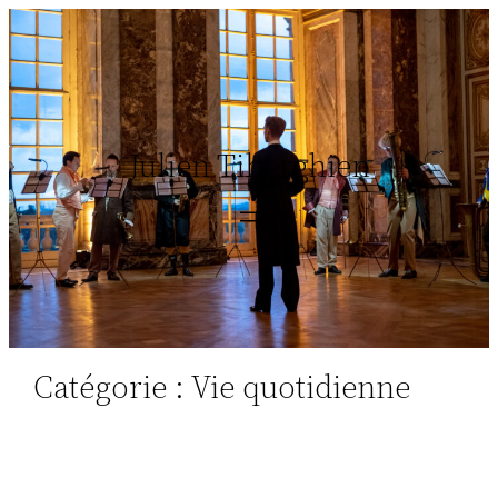
Aller
au
contenu
Julien Tiberghien
Catégorie :
Vie quotidienne